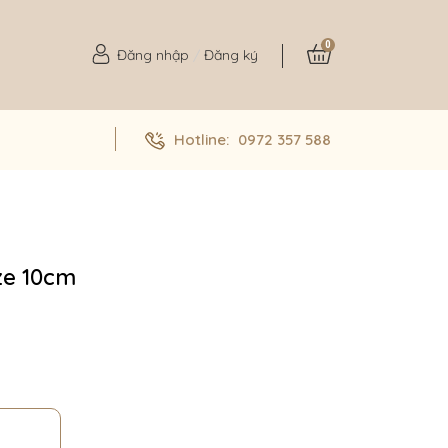
0
Đăng nhập
/
Đăng ký
Hotline:
0972 357 588
ize 10cm