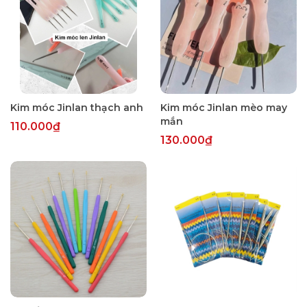
Kim móc Jinlan thạch anh
Kim móc Jinlan mèo may
mắn
110.000₫
130.000₫