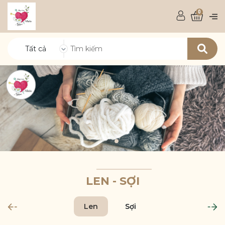
0
Tất cả
LEN - SỢI
Len
Sợi