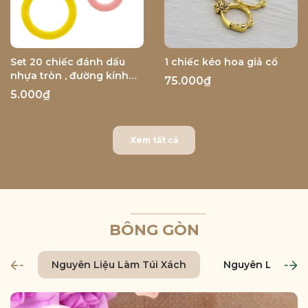
Set 20 chiếc đánh dấu
1 chiếc kéo hoa giả cổ
nhựa tròn , đường kính
75.000₫
1cm
5.000₫
Xem tất cả
BÔNG GÒN
Nguyên Liệu Làm Túi Xách
Nguyên Liệu Là