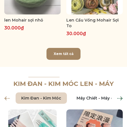
len Mohair sợi nhỏ
Len Cầu Vồng Mohair Sợi
To
30.000₫
30.000₫
Xem tất cả
KIM ĐAN - KIM MÓC LEN - MÁY
Kim Đan - Kim Móc
Máy Chiết - Máy chập le