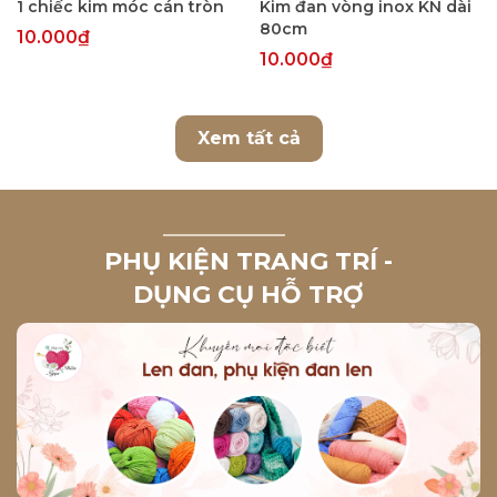
1 chiếc kim móc cán tròn
Kim đan vòng inox KN dài
80cm
10.000₫
10.000₫
Xem tất cả
PHỤ KIỆN TRANG TRÍ -
DỤNG CỤ HỖ TRỢ