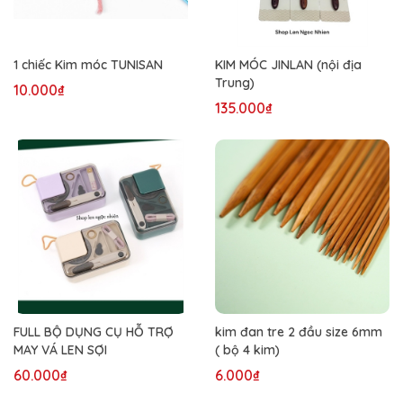
1 chiếc Kim móc TUNISAN
KIM MÓC JINLAN (nội địa
Trung)
10.000₫
135.000₫
FULL BỘ DỤNG CỤ HỖ TRỢ
kim đan tre 2 đầu size 6mm
MAY VÁ LEN SỢI
( bộ 4 kim)
60.000₫
6.000₫