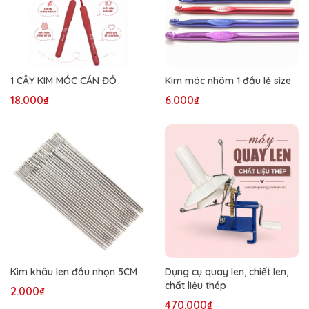
1 CÂY KIM MÓC CÁN ĐỎ
Kim móc nhôm 1 đầu lẻ size
18.000₫
6.000₫
Kim khâu len đầu nhọn 5CM
Dụng cụ quay len, chiết len,
chất liệu thép
2.000₫
470.000₫