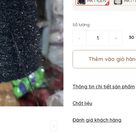
MKT-ĐEN
MKT-
Số lượng:
30
–
+
Thêm vào giỏ hàn
Thông tin chi tiết sản phẩm
Chất liệu
Đánh giá khách hàng