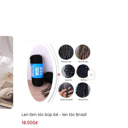
Len làm tóc búp bê - len tóc Brazil
LEN FANCY 
18.000₫
35.000₫