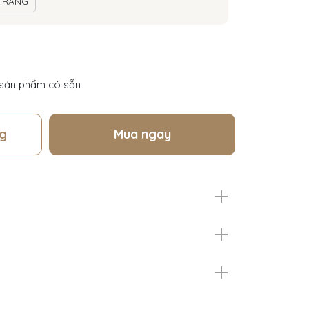
TRẮNG
sản phẩm có sẵn
g
Mua ngay