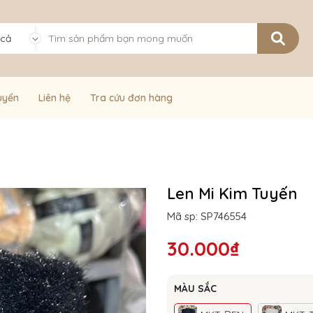
 cả
uyển
Liên hệ
Tra cứu đơn hàng
Len Mi Kim Tuyến
Mã sp: SP746554
30.000₫
MÀU SẮC