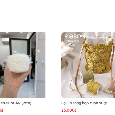
Len MI NGẮN (2cm)
Sợi Cọ tổng hợp cuộn 50gr
0₫
25.000₫