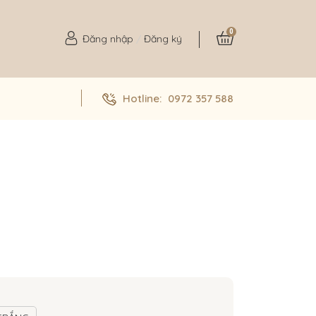
0
Đăng nhập
/
Đăng ký
Hotline:
0972 357 588