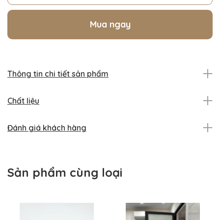
MRN632-TÍM MÔN
MRN697-XÁM
Mua ngay
MRN693-GHI
MRN636-TÍM CÀ chập 3 sợi
Thông tin chi tiết sản phẩm
Chất liệu
Đánh giá khách hàng
Sản phẩm cùng loại