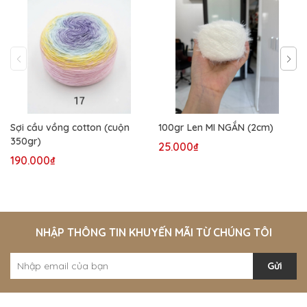
Sợi cầu vồng cotton (cuộn
100gr Len MI NGẮN (2cm)
350gr)
25.000₫
190.000₫
NHẬP THÔNG TIN KHUYẾN MÃI TỪ CHÚNG TÔI
Gửi