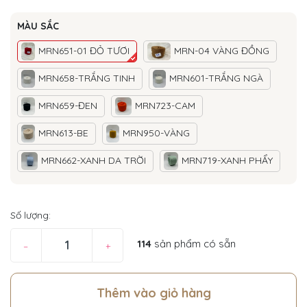
MÀU SẮC
MRN651-01 ĐỎ TƯƠI
MRN-04 VÀNG ĐỒNG
MRN658-TRẮNG TINH
MRN601-TRẮNG NGÀ
MRN659-ĐEN
MRN723-CAM
MRN613-BE
MRN950-VÀNG
MRN662-XANH DA TRỜI
MRN719-XANH PHẨY
MRN647-NÂU
MRN645-NÂU
Số lượng:
MRN655-NÂU ĐỒNG
MRN709-NÂU
MRN619-NÂU PHẨY
MRN664-XANH JEAN
114
sản phẩm có sẵn
–
+
MRN705-HỒNG
MRN623-HỒNG NHẠT
Thêm vào giỏ hàng
MRN628-HỒNG PHẨY
MRN716-HỒNG CAM