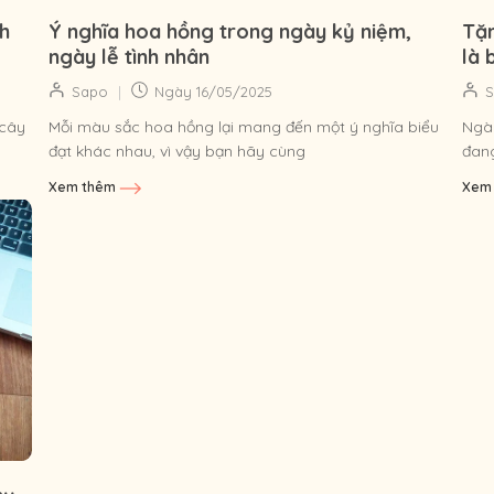
nh
Ý nghĩa hoa hồng trong ngày kỷ niệm,
Tặn
ngày lễ tình nhân
là 
|
Sapo
Ngày
16/05/2025
 cây
Mỗi màu sắc hoa hồng lại mang đến một ý nghĩa biểu
Ngày
đạt khác nhau, vì vậy bạn hãy cùng
đan
Hoayeuthuong.com tìm hiểu xem bó...
làm 
Xem thêm
Xem