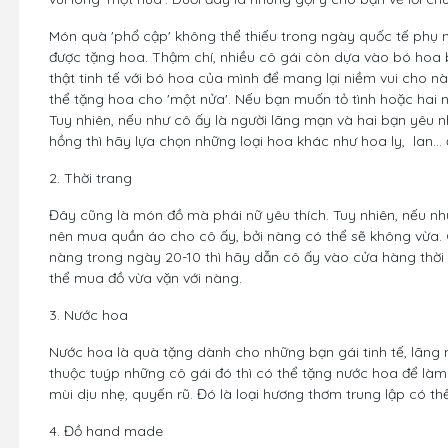
Món quà 'phổ cập' không thể thiếu trong ngày quốc tế phụ n
được tặng hoa. Thậm chí, nhiều cô gái còn dựa vào bó hoa 
thật tinh tế với bó hoa của mình để mang lại niềm vui cho n
thể tặng hoa cho 'một nửa'. Nếu bạn muốn tỏ tình hoặc hai n
Tuy nhiên, nếu như cô ấy là người lãng mạn và hai bạn yêu 
hồng thì hãy lựa chọn những loại hoa khác như hoa ly, lan... đ
2. Thời trang
Đây cũng là món đồ mà phái nữ yêu thích. Tuy nhiên, nếu n
nên mua quần áo cho cô ấy, bởi nàng có thể sẽ không vừa. 
nàng trong ngày 20-10 thì hãy dẫn cô ấy vào cửa hàng thời
thể mua đồ vừa vặn với nàng.
3. Nước hoa
Nước hoa là quà tặng dành cho những bạn gái tinh tế, lãng
thuộc tuýp những cô gái đó thì có thể tặng nước hoa để làm
mùi dịu nhẹ, quyến rũ. Đó là loại hương thơm trung lập có th
4. Đồ hand made