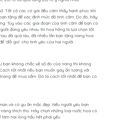
ữ. Tất cả các cô gái đều cảm thấy hạnh phúc khi
bạn tặng để xác định mức độ tình cảm. Do đó, hãy
àng. Tùy vào các giai đoạn của tình cảm để bạn có
gười đang yêu nhau thì hoa hồng là lựa chọn tốt.
nhau đã quá lâu, đã nhiều lần bạn tặng nàng hoa
ể 'đổi gió' cho tình yêu của hai người.
hư bạn không chắc về số đo của nàng thì không
Cách tốt nhất nếu bạn muốn gây ấn tượng với
 trang để mua sắm. Đó là cách tốt nhất để bạn có
 mạn và có gu ăn mặc đẹp. Nếu người yêu bạn
 nàng thích thú. Hãy chọn những loại nước hoa có
ể làm hài lòng hầu hết phái yếu.