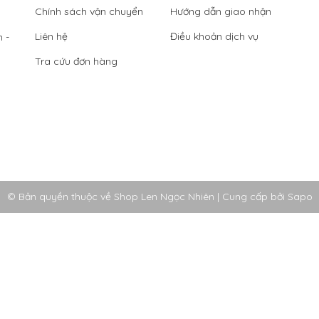
Chính sách vận chuyển
Hướng dẫn giao nhận
Liên hệ
Điều khoản dịch vụ
 -
Tra cứu đơn hàng
© Bản quyền thuộc về Shop Len Ngọc Nhiên
|
Cung cấp bởi
Sapo