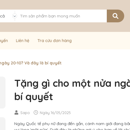
 cả
uyển
Liên hệ
Tra cứu đơn hàng
gày 20-10? Và đây là bí quyết
Tặng gì cho một nửa ngà
bí quyết
Sapo
Ngày
16/05/2025
Ngày Quốc tế phụ nữ đang đến gần, cánh nam giới đang bă
vui lòng 'một nửa'. Dưới đây là những gợi ý cho bạn về lời c