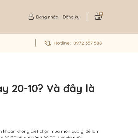
0
Đăng nhập
/
Đăng ký
Hotline:
0972 357 588
y 20-10? Và đây là
n khoăn không biết chọn mua món quà gì để làm
húc 20/10 và quà tặng 20/10 ý nghĩa nhất.