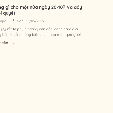
g gì cho một nửa ngày 20-10? Và đây
bí quyết
|
Sapo
Ngày
16/05/2025
 Quốc tế phụ nữ đang đến gần, cánh nam giới
g băn khoăn không biết chọn mua món quà gì để
vui lòng...
 thêm