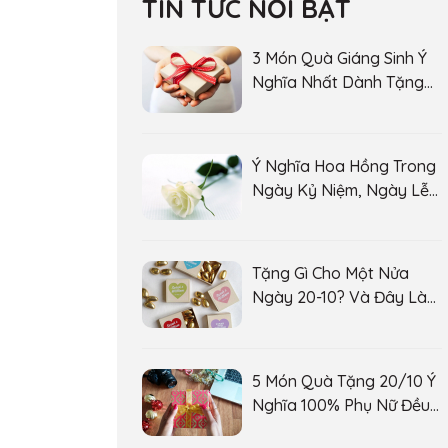
TIN TỨC NỔI BẬT
3 Món Quà Giáng Sinh Ý
Nghĩa Nhất Dành Tặng
Trong Mùa Noel
14/12/2017
Ý Nghĩa Hoa Hồng Trong
Ngày Kỷ Niệm, Ngày Lễ
Tình Nhân
Tặng Gì Cho Một Nửa
Ngày 20-10? Và Đây Là
Bí Quyết
5 Món Quà Tặng 20/10 Ý
Nghĩa 100% Phụ Nữ Đều
Muốn Nhận