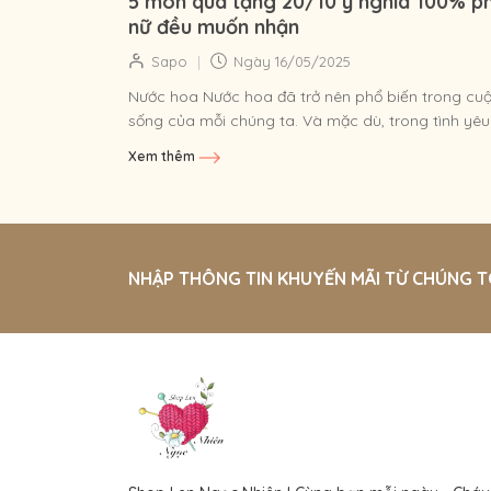
5 món quà tặng 20/10 ý nghĩa 100% p
nữ đều muốn nhận
|
Sapo
Ngày
16/05/2025
Nước hoa Nước hoa đã trở nên phổ biến trong cu
sống của mỗi chúng ta. Và mặc dù, trong tình yêu
người ta thường quan...
Xem thêm
NHẬP THÔNG TIN KHUYẾN MÃI TỪ CHÚNG T