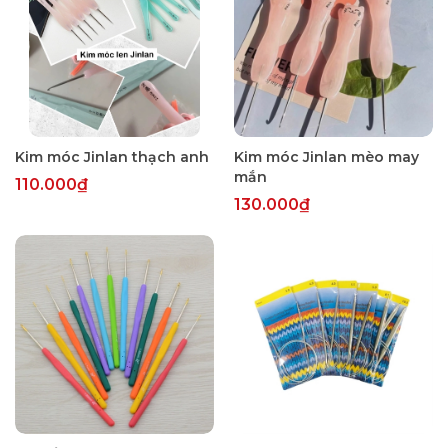
Kim móc Jinlan thạch anh
Kim móc Jinlan mèo may
mắn
110.000₫
130.000₫