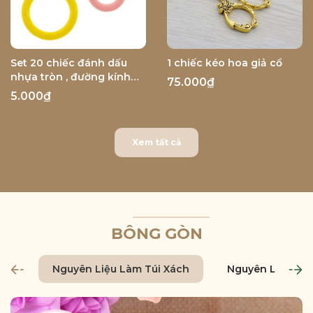
Set 20 chiếc đánh dấu
1 chiếc kéo hoa giả cổ
nhựa tròn , đường kính
75.000₫
1cm
5.000₫
Xem tất cả
BÔNG GÒN
Nguyên Liệu Làm Túi Xách
Nguyên Liệu Là