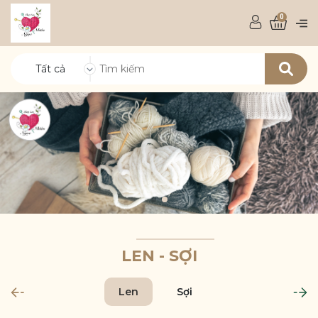
0
Tất cả
LEN - SỢI
Len
Sợi