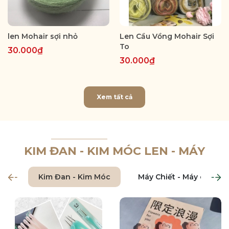
len Mohair sợi nhỏ
Len Cầu Vồng Mohair Sợi
To
30.000₫
30.000₫
Xem tất cả
KIM ĐAN - KIM MÓC LEN - MÁY
Kim Đan - Kim Móc
Máy Chiết - Máy chập le