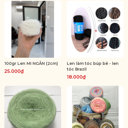
100gr Len MI NGẮN (2cm)
Len làm tóc búp bê - len
tóc Brazil
25.000₫
18.000₫