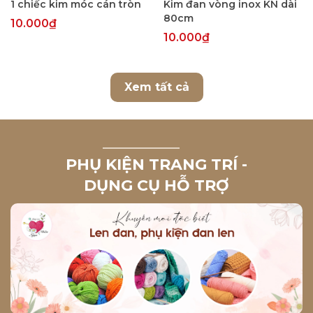
1 chiếc kim móc cán tròn
Kim đan vòng inox KN dài
80cm
10.000₫
10.000₫
Xem tất cả
PHỤ KIỆN TRANG TRÍ -
DỤNG CỤ HỖ TRỢ